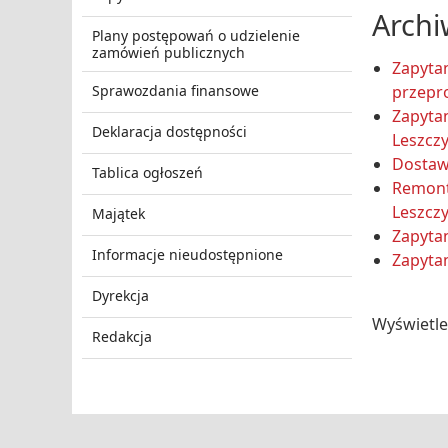
Arch
Plany postępowań o udzielenie
zamówień publicznych
Zapyta
Sprawozdania finansowe
przepr
Zapytan
Deklaracja dostępności
Leszcz
Dostaw
Tablica ogłoszeń
Remont
Leszcz
Majątek
Zapytan
Informacje nieudostępnione
Zapytan
Dyrekcja
Wyświetl
Redakcja