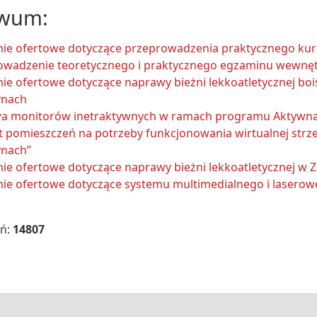
iwum:
nie ofertowe dotyczące przeprowadzenia praktycznego kurs
owadzenie teoretycznego i praktycznego egzaminu wewnęt
ie ofertowe dotyczące naprawy bieżni lekkoatletycznej bo
ynach
a monitorów inetraktywnych w ramach programu Aktywna 
 pomieszczeń na potrzeby funkcjonowania wirtualnej strze
ynach”
ie ofertowe dotyczące naprawy bieżni lekkoatletycznej w 
ie ofertowe dotyczące systemu multimedialnego i laserowe
eń:
14807